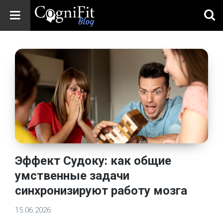
CogniFit
Blog: Brain
Health
News
Brain Training,
Mental Health, and
Wellness
Эффект Судоку: как общие
умственные задачи
синхронизируют работу мозга
15.06.2026