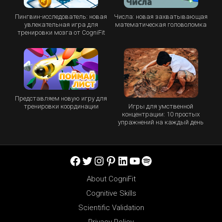
Пингвин-исследователь: новая
Числа: новая захватывающая
увлекательная игра для
математическая головоломка
тренировки мозга от CogniFit
Представляем новую игру для
Игры для умственной
тренировки координации
концентрации: 10 простых
упражнений на каждый день
Facebook
Twitter
Instagram
Pinterest
LinkedIn
YouTube
Spotify
About CogniFit
Cognitive Skills
Scientific Validation
Privacy Policy