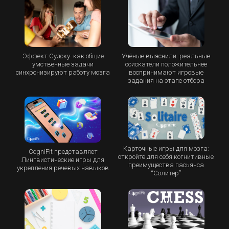
Эффект Судоку: как общие
Учёные выяснили: реальные
умственные задачи
соискатели положительнее
синхронизируют работу мозга
воспринимают игровые
задания на этапе отбора
Карточные игры для мозга:
CogniFit представляет
откройте для себя когнитивные
Лингвистические игры для
преимущества пасьянса
укрепления речевых навыков
“Cолитер”