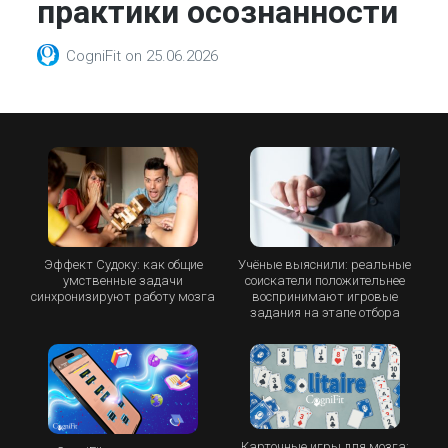
практики осознанности
CogniFit
on
25.06.2026
Эффект Судоку: как общие
Учёные выяснили: реальные
умственные задачи
соискатели положительнее
синхронизируют работу мозга
воспринимают игровые
задания на этапе отбора
Карточные игры для мозга: