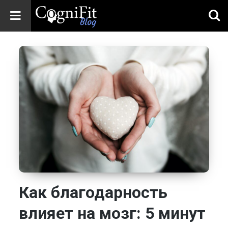
CogniFit
Blog: Brain
Health
News
Brain Training,
Mental Health, and
Wellness
Как благодарность
влияет на мозг: 5 минут