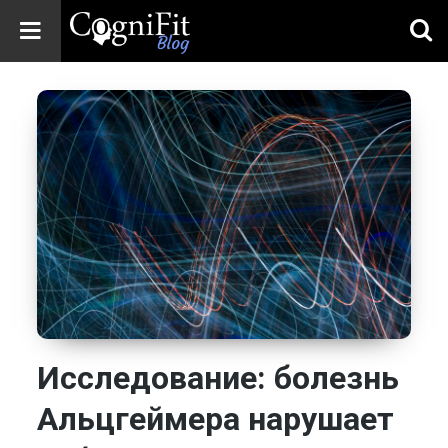
CogniFit
Blog: Brain
Health
News
Brain Training,
Mental Health, and
Wellness
Исследование: болезнь
Альцгеймера нарушает