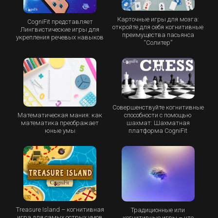
Карточные игры для мозга:
CogniFit представляет
откройте для себя когнитивные
Лингвистические игры для
преимущества пасьянса
укрепления речевых навыков
“Cолитер”
Совершенствуйте когнитивные
Математическая мания: как
способности с помощью
математика преображает
шахмат: Шахматная
юные умы
платформа CogniFit
Treasure Island – когнитивная
Традиционные или
игра для самых острых умов
когнитивные игры – что