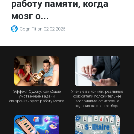
работу памяти, когда
мозг о...
CogniFit
on
02.02.2026
Эффект Судоку: как общие
Учёные выяснили: реальные
умственные задачи
соискатели положительнее
синхронизируют работу мозга
воспринимают игровые
задания на этапе отбора