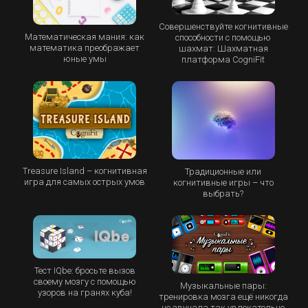
Совершенствуйте когнитивные
Математическая мания: как
способности с помощью
математика преображает
шахмат: Шахматная
юные умы
платформа CogniFit
Treasure Island – когнитивная
Традиционные или
игра для самых острых умов
когнитивные игры – что
выбрать?
Тест IQbe: бросьте вызов
своему мозгу с помощью
Музыкальные пары:
узоров на гранях куба!
тренировка мозга ещё никогда
не звучала так увлекательно