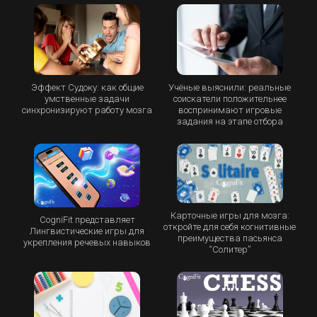
Эффект Судоку: как общие
Учёные выяснили: реальные
умственные задачи
соискатели положительнее
синхронизируют работу мозга
воспринимают игровые
задания на этапе отбора
Карточные игры для мозга:
CogniFit представляет
откройте для себя когнитивные
Лингвистические игры для
преимущества пасьянса
укрепления речевых навыков
“Cолитер”