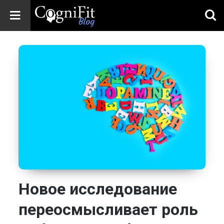
CogniFit
Blog: Brain
Health
News
Brain Training,
Mental Health, and
Wellness
Новое исследование
переосмысливает роль