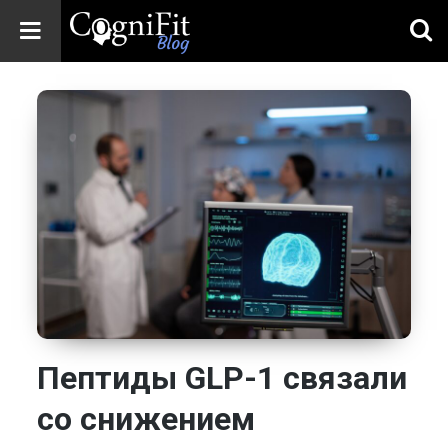
CogniFit
Blog: Brain
Health
News
Brain Training,
Mental Health, and
Wellness
Пептиды GLP-1 связали
со снижением