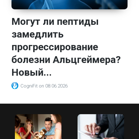
Могут ли пептиды
замедлить
прогрессирование
болезни Альцгеймера?
Новый...
CogniFit
on
08.06.2026