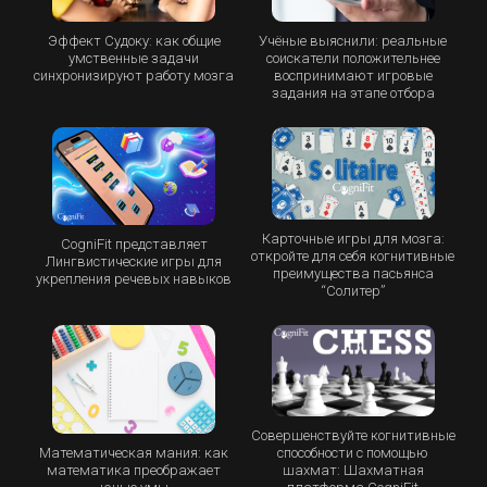
Эффект Судоку: как общие
Учёные выяснили: реальные
умственные задачи
соискатели положительнее
синхронизируют работу мозга
воспринимают игровые
задания на этапе отбора
Карточные игры для мозга:
CogniFit представляет
откройте для себя когнитивные
Лингвистические игры для
преимущества пасьянса
укрепления речевых навыков
“Cолитер”
Совершенствуйте когнитивные
Математическая мания: как
способности с помощью
математика преображает
шахмат: Шахматная