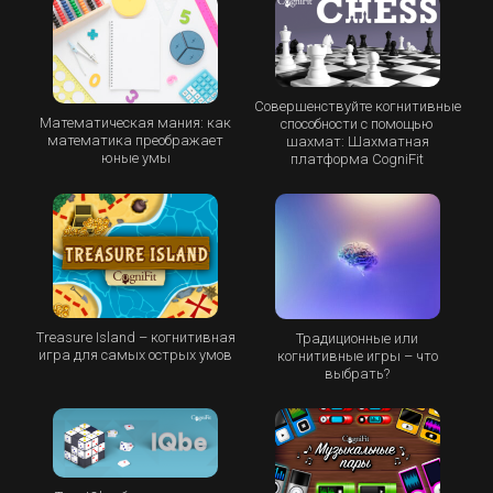
Совершенствуйте когнитивные
Математическая мания: как
способности с помощью
математика преображает
шахмат: Шахматная
юные умы
платформа CogniFit
Treasure Island – когнитивная
Традиционные или
игра для самых острых умов
когнитивные игры – что
выбрать?