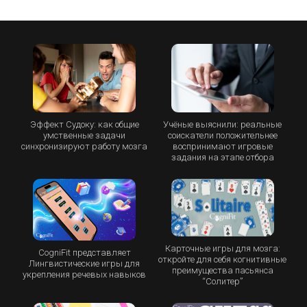
Эффект Судоку: как общие
Учёные выяснили: реальные
умственные задачи
соискатели положительнее
синхронизируют работу мозга
воспринимают игровые
задания на этапе отбора
Карточные игры для мозга:
CogniFit представляет
откройте для себя когнитивные
Лингвистические игры для
преимущества пасьянса
укрепления речевых навыков
“Cолитер”