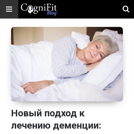
CogniFit
Blog: Brain
Health
News
Brain Training,
Mental Health, and
Wellness
Новый подход к
лечению деменции: