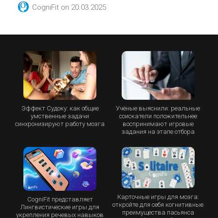
CogniFit
on
20.03.2025
Эффект Судоку: как общие
Учёные выяснили: реальные
умственные задачи
соискатели положительнее
синхронизируют работу мозга
воспринимают игровые
задания на этапе отбора
Карточные игры для мозга:
CogniFit представляет
откройте для себя когнитивные
Лингвистические игры для
преимущества пасьянса
укрепления речевых навыков