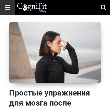
CogniFit
Blog: Brain
Health
News
Brain Training,
Mental Health, and
Wellness
Простые упражнения
для мозга после