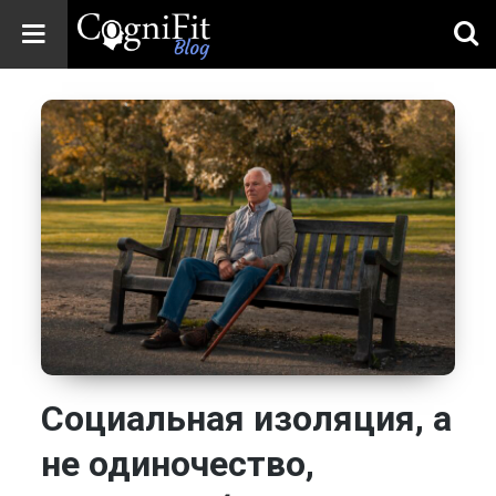
CogniFit
Blog: Brain
Health
News
Brain Training,
Mental Health, and
Wellness
Социальная изоляция, а
не одиночество,