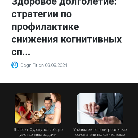
Здоровое долголетие:
стратегии по
профилактике
снижения когнитивных
сп...
CogniFit
on
08.08.2024
Эффект Судоку: как общие
Учёные выяснили: реальные
умственные задачи
соискатели положительнее