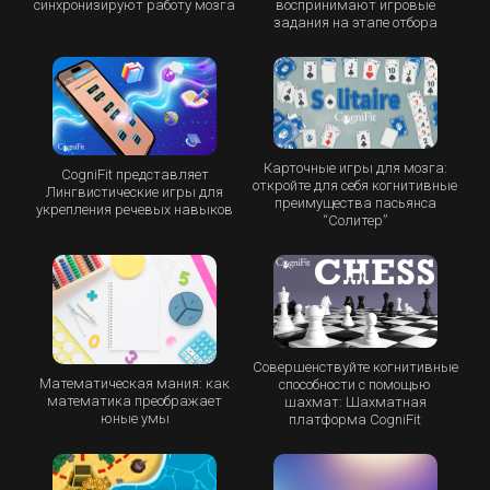
синхронизируют работу мозга
воспринимают игровые
задания на этапе отбора
Карточные игры для мозга:
CogniFit представляет
откройте для себя когнитивные
Лингвистические игры для
преимущества пасьянса
укрепления речевых навыков
“Cолитер”
Совершенствуйте когнитивные
Математическая мания: как
способности с помощью
математика преображает
шахмат: Шахматная
юные умы
платформа CogniFit