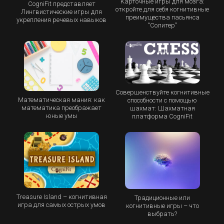
Карточные игры для мозга:
CogniFit представляет
откройте для себя когнитивные
Лингвистические игры для
преимущества пасьянса
укрепления речевых навыков
“Cолитер”
Совершенствуйте когнитивные
Математическая мания: как
способности с помощью
математика преображает
шахмат: Шахматная
юные умы
платформа CogniFit
Treasure Island – когнитивная
Традиционные или
игра для самых острых умов
когнитивные игры – что
выбрать?