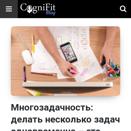
CogniFit
Blog: Brain
Health
News
Brain Training,
Mental Health, and
Wellness
Многозадачность:
делать несколько задач