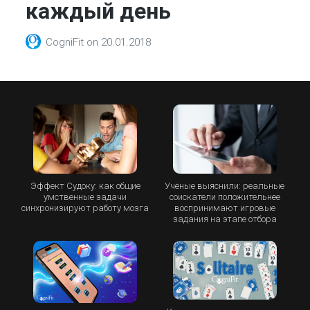
каждый день
CogniFit
on
20.01.2018
Эффект Судоку: как общие
Учёные выяснили: реальные
умственные задачи
соискатели положительнее
синхронизируют работу мозга
воспринимают игровые
задания на этапе отбора