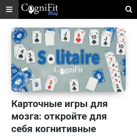
CogniFit
Blog: Brain
Health
News
Brain Training,
Mental Health, and
Wellness
Карточные игры для
мозга: откройте для
себя когнитивные