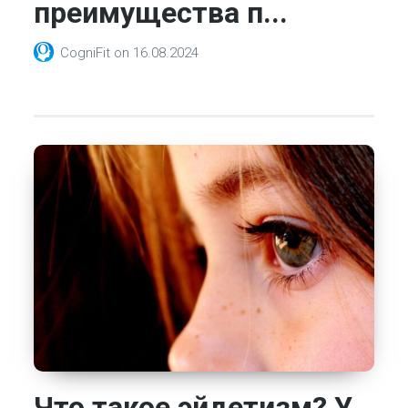
преимущества п...
CogniFit
on
16.08.2024
Что такое эйдетизм? У