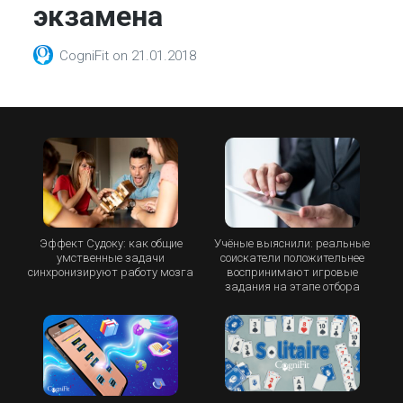
экзамена
CogniFit
on
21.01.2018
Эффект Судоку: как общие
Учёные выяснили: реальные
умственные задачи
соискатели положительнее
синхронизируют работу мозга
воспринимают игровые
задания на этапе отбора