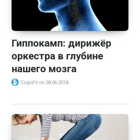
Гиппокамп: дирижёр
оркестра в глубине
нашего мозга
CogniFit
on
28.06.2018