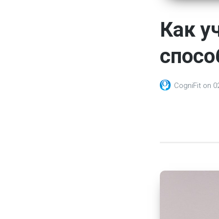
Как у
спосо
CogniFit
on
0