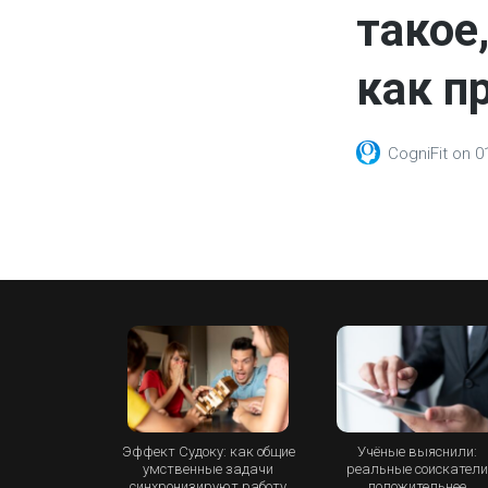
такое
как пр
CogniFit
on
0
Эффект Судоку: как общие
Учёные выяснили:
умственные задачи
реальные соискател
синхронизируют работу
положительнее