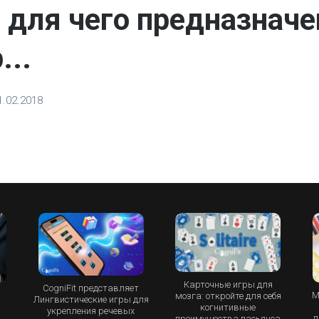
, для чего предназначе
...
1.02.2018
Карточные игры для
CogniFit представляет
М
мозга: откройте для себя
Лингвистические игры для
и
когнитивные
укрепления речевых
п
преимущества пасьянса