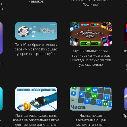
навыков
ые
“Cолитер”
ра
Тест IQbe: бросьте вызов
своему мозгу с помощью
Музыкальные пары:
Цв
узоров на гранях куба!
тренировка мозга ещё
никогда не звучала так
то
увлекательно
Пингвин-исследователь:
Числа: новая
Пр
б
новая увлекательная игра
захватывающая
для тренировки мозга от
математическая