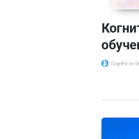
Когни
обуче
CogniFit
on
0