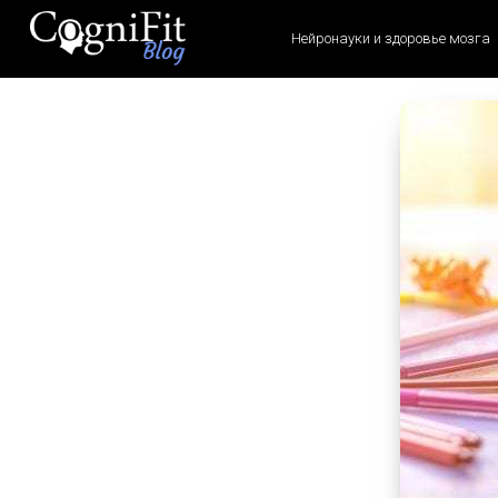
Нейронауки и здоровье мозга
CogniFit
Blog: Brain
Health
News
Brain Training, Mental
Health, and Wellness