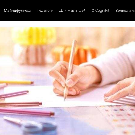
Майндфулнесс
Педагоги
Для малышей
О CogniFit
Велнес и 