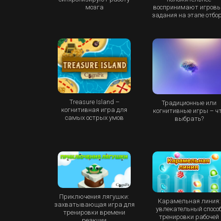
мозга
воспринимают игров
задания на этапе отбо
Treasure Island –
Традиционные или
когнитивная игра для
когнитивные игры – ч
самых острых умов
выбрать?
Приключения лягушки:
Карамельная линия:
захватывающая игра для
увлекательный спосо
тренировки времени
тренировки рабочей
реакции