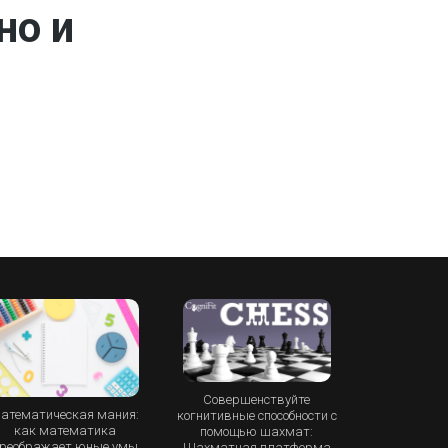
но и
Совершенствуйте
атематическая мания:
когнитивные способности с
как математика
помощью шахмат:
реображает юные умы
Шахматная платформа