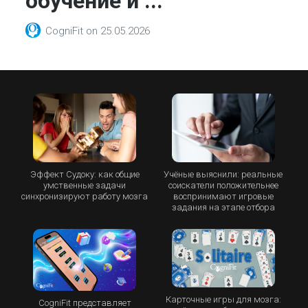
обучение и ...
CogniFit
on
25.05.2026
Эффект Судоку: как общие
Учёные выяснили: реальные
умственные задачи
соискатели положительнее
синхронизируют работу мозга
воспринимают игровые
задания на этапе отбора
Карточные игры для мозга:
CogniFit представляет