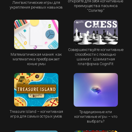
откройте для себя когнитивные
Лингвистические игры для
преимущества пасьянса
укрепления речевых навыков
“Cолитер”
Совершенствуйте когнитивные
Математическая мания: как
способности с помощью
математика преображает
шахмат: Шахматная
юные умы
платформа CogniFit
Treasure Island – когнитивная
Традиционные или
игра для самых острых умов
когнитивные игры – что
выбрать?