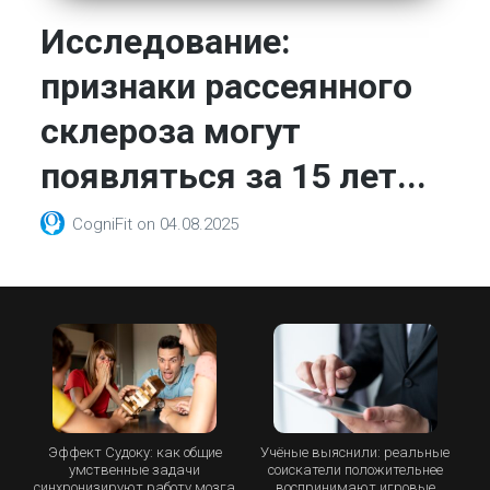
Исследование:
признаки рассеянного
склероза могут
появляться за 15 лет...
CogniFit
on
04.08.2025
Эффект Судоку: как общие
Учёные выяснили: реальные
умственные задачи
соискатели положительнее
синхронизируют работу мозга
воспринимают игровые