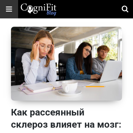
CogniFit
Blog: Brain
Health
News
Brain Training,
Mental Health, and
Wellness
Как рассеянный
склероз влияет на мозг: