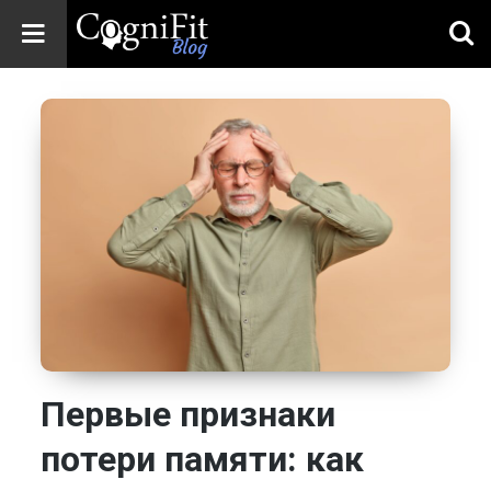
CogniFit
Blog: Brain
Health
News
Brain Training,
Mental Health, and
Wellness
Первые признаки
потери памяти: как