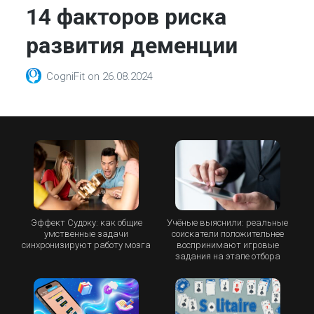
14 факторов риска
развития деменции
CogniFit
on
26.08.2024
Эффект Судоку: как общие
Учёные выяснили: реальные
умственные задачи
соискатели положительнее
синхронизируют работу мозга
воспринимают игровые
задания на этапе отбора