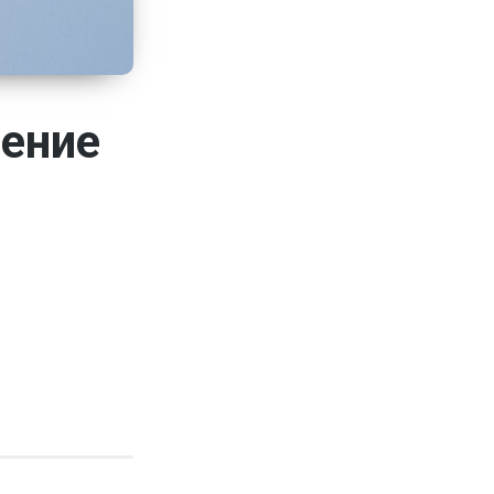
рение