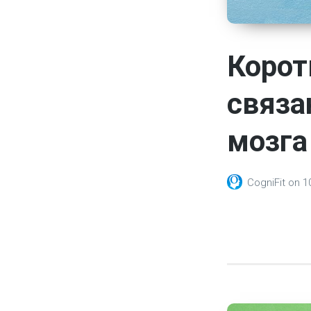
Корот
связа
мозга
CogniFit
on
1