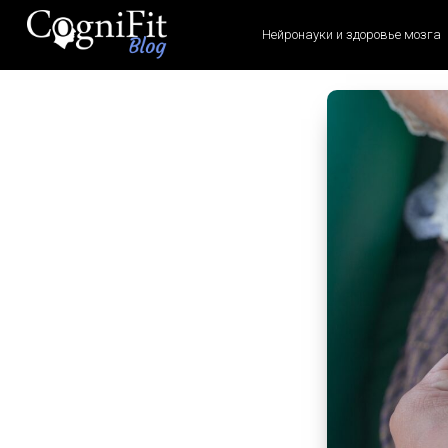
Нейронауки и здоровье мозга
CogniFit
Blog: Brain
Health
News
Brain Training, Mental
Health, and Wellness