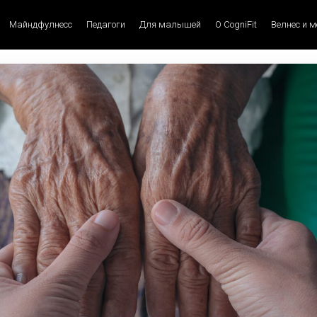
Майндфулнесс
Педагоги
Для малышей
О CogniFit
Велнес и 