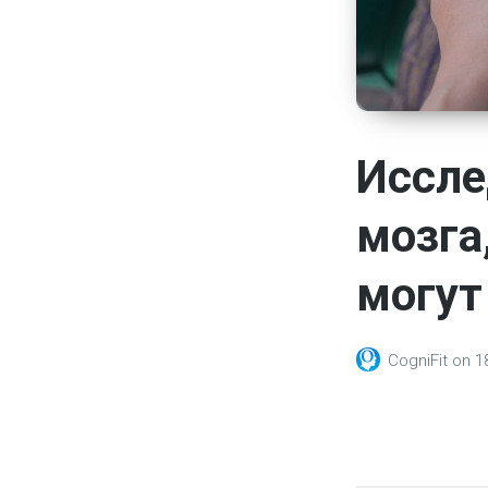
Иссле
мозга
могут 
CogniFit
on
1