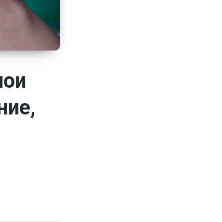
лои
ние,