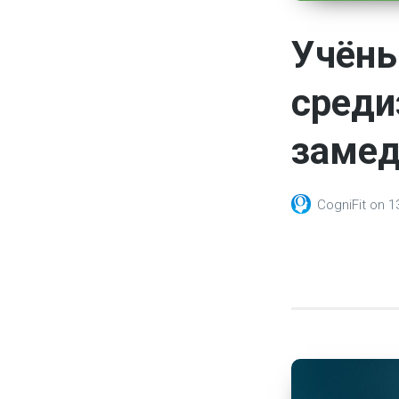
Учёны
среди
замед
CogniFit
on
1