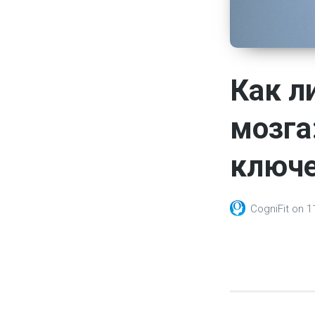
Как л
мозга
ключе
CogniFit
on
1