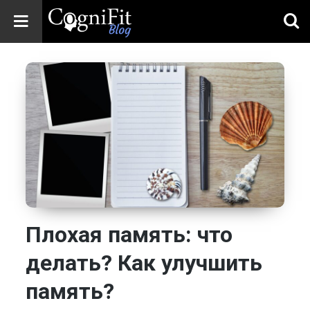
CogniFit
Blog: Brain
Health
News
Brain Training,
Mental Health, and
Wellness
Плохая память: что
делать? Как улучшить
память?