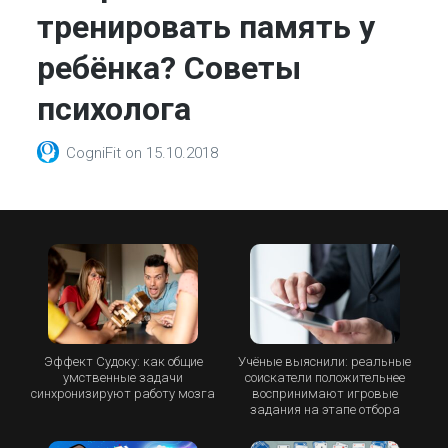
тренировать память у
ребёнка? Советы
психолога
CogniFit
on
15.10.2018
Эффект Судоку: как общие
Учёные выяснили: реальные
умственные задачи
соискатели положительнее
синхронизируют работу мозга
воспринимают игровые
задания на этапе отбора