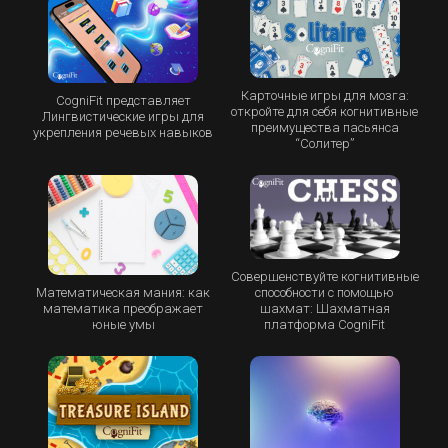
Карточные игры для мозга:
CogniFit представляет
откройте для себя когнитивные
Лингвистические игры для
преимущества пасьянса
укрепления речевых навыков
“Cолитер”
Совершенствуйте когнитивные
Математическая мания: как
способности с помощью
математика преображает
шахмат: Шахматная
юные умы
платформа CogniFit