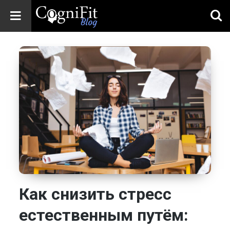
CogniFit
Blog: Brain
Health
News
Brain Training,
Mental Health, and
Wellness
Как снизить стресс
естественным путём: