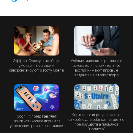
Эффект Судоку: как общие
Учёные выяснили: реальные
умственные задачи
соискатели положительнее
синхронизируют работу мозга
воспринимают игровые
задания на этапе отбора
Карточные игры для мозга:
CogniFit представляет
откройте для себя когнитивные
Лингвистические игры для
преимущества пасьянса
укрепления речевых навыков
“Cолитер”