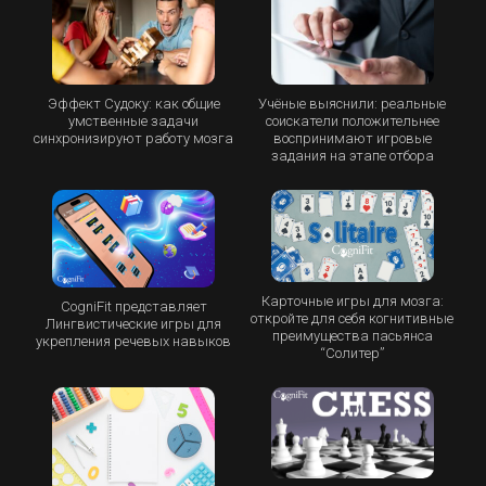
Эффект Судоку: как общие
Учёные выяснили: реальные
умственные задачи
соискатели положительнее
синхронизируют работу мозга
воспринимают игровые
задания на этапе отбора
Карточные игры для мозга:
CogniFit представляет
откройте для себя когнитивные
Лингвистические игры для
преимущества пасьянса
укрепления речевых навыков
“Cолитер”