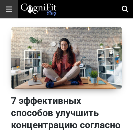
CogniFit
Blog: Brain
Health
News
Brain Training,
Mental Health, and
Wellness
7 эффективных
способов улучшить
концентрацию согласно