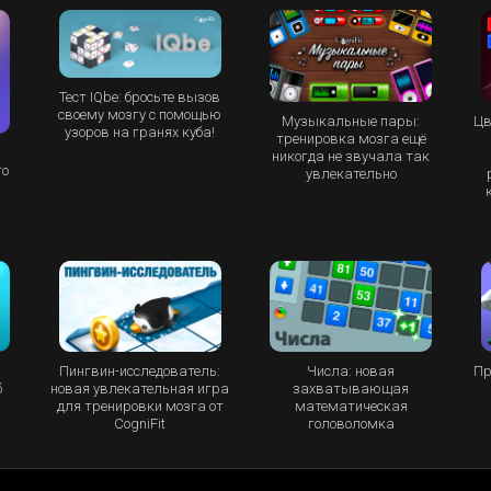
Тест IQbe: бросьте вызов
своему мозгу с помощью
Музыкальные пары:
Цв
узоров на гранях куба!
тренировка мозга ещё
никогда не звучала так
то
увлекательно
Пингвин-исследователь:
Числа: новая
Пр
б
новая увлекательная игра
захватывающая
для тренировки мозга от
математическая
CogniFit
головоломка