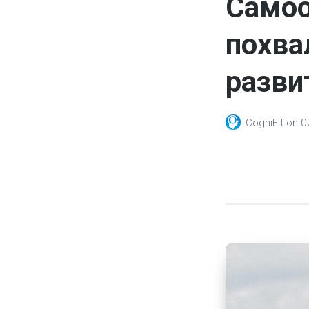
Самоо
похва
разви
CogniFit
on
0