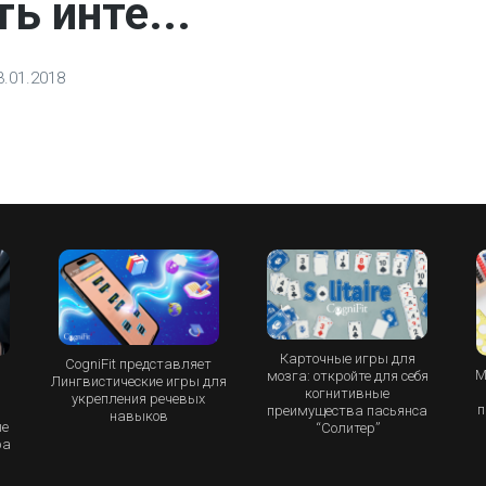
ь инте...
3.01.2018
Карточные игры для
CogniFit представляет
М
мозга: откройте для себя
Лингвистические игры для
и
когнитивные
укрепления речевых
п
преимущества пасьянса
навыков
ые
“Cолитер”
ра