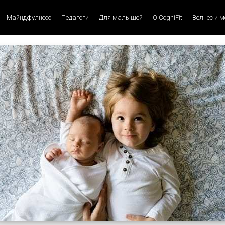
Майндфулнесс
Педагоги
Для малышей
О CogniFit
Велнес и 