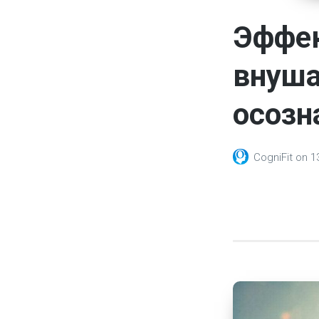
Эффек
внуша
осозн
CogniFit
on
1