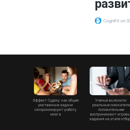
развит
CogniFit
on
0
Эффект Судоку: как общие
Учёные выяснили:
умственные задачи
реальные соискател
синхронизируют работу
положительнее
мозга
воспринимают игров
задания на этапе отбо