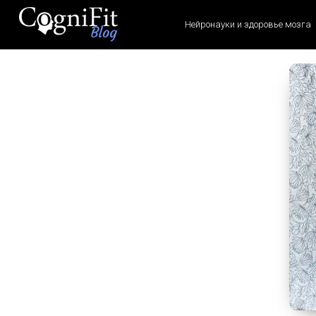
Нейронауки и здоровье мозга
CogniFit
Blog: Brain
Health
News
Brain Training, Mental
Health, and Wellness