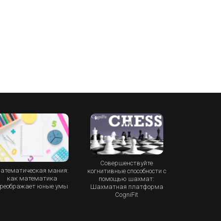
Совершенствуйте
атематическая мания:
когнитивные способности с
как математика
помощью шахмат:
реображает юные умы
Шахматная платформа
CogniFit