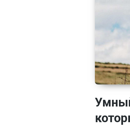
Умный
котор