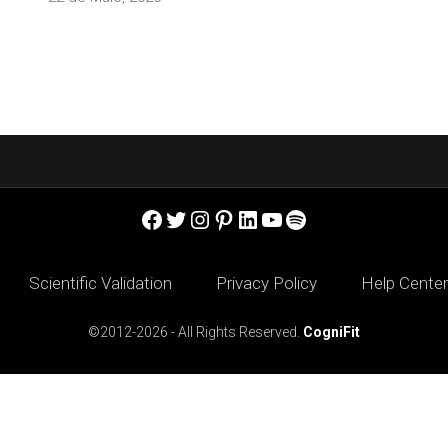
Facebook
Twitter
Instagram
Pinterest
LinkedIn
YouTube
Spotify
Scientific Validation
Privacy Policy
Help Center
©2012-2026 - All Rights Reserved.
CogniFit