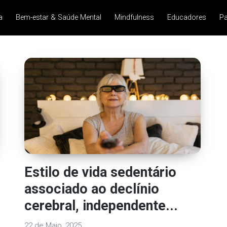
a
Bem-estar & Saúde Mental
Mindfulness
Educadores
Pa
Estilo de vida sedentário
associado ao declínio
cerebral, independente...
22 de Maio, 2025