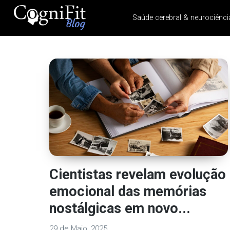
Saúde cerebral & neurociênci
CogniFit
Blog: Brain
Health
News
Brain Training, Mental
Health, and Wellness
Cientistas revelam evolução
emocional das memórias
nostálgicas em novo...
29 de Maio, 2025