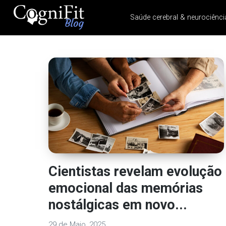
Saúde cerebral & neurociênci
CogniFit
Blog: Brain
Health
News
Brain Training, Mental
Health, and Wellness
Cientistas revelam evolução
emocional das memórias
nostálgicas em novo...
29 de Maio, 2025