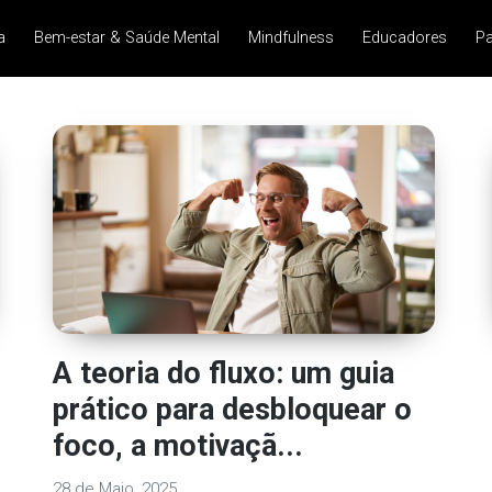
a
Bem-estar & Saúde Mental
Mindfulness
Educadores
Pa
A teoria do fluxo: um guia
prático para desbloquear o
foco, a motivaçã...
28 de Maio, 2025