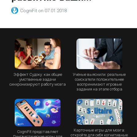
CogniFit
on
07.01.2018
Эффект Судоку: как общие
Учёные выяснили: реальные
умственные задачи
соискатели положительнее
синхронизируют работу мозга
воспринимают игровые
задания на этапе отбора
Карточные игры для мозга:
CogniFit представляет
откройте для себя когнитивные
Лингвистические игры для