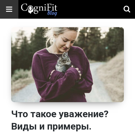
CogniFit
Blog: Brain
Health
News
Brain Training,
Mental Health, and
Wellness
Что такое уважение?
Виды и примеры.