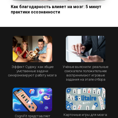
Как благодарность влияет на мозг: 5 минут
практики осознанности
Эффект Судоку: как общие
Учёные выяснили: реальные
умственные задачи
соискатели положительнее
синхронизируют работу мозга
воспринимают игровые
задания на этапе отбора
Карточные игры для мозга:
CogniFit представляет