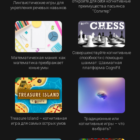
откройте для себя когнитивные
Лингвистические игры для
преимущества пасьянса
укрепления речевых навыков
“Cолитер”
Совершенствуйте когнитивные
Математическая мания: как
способности с помощью
математика преображает
шахмат: Шахматная
юные умы
платформа CogniFit
Treasure Island – когнитивная
Традиционные или
игра для самых острых умов
когнитивные игры – что
выбрать?