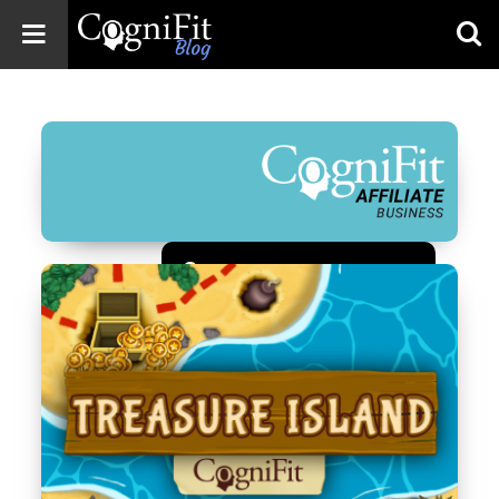
CogniFit
Blog: Brain
Health
News
Brain Training,
Mental Health, and
Wellness
Зарегистрироваться