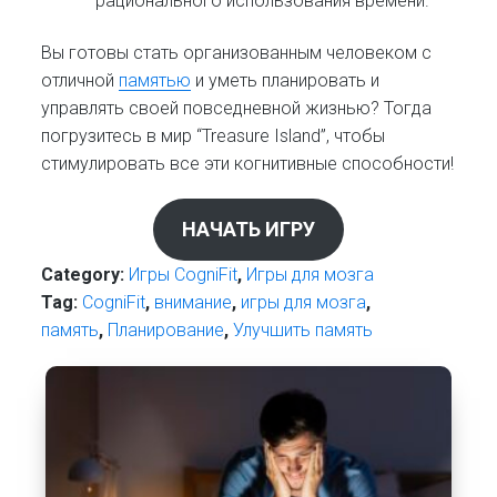
рационального использования времени.
Вы готовы стать организованным человеком с
отличной
памятью
и уметь планировать и
управлять своей повседневной жизнью? Тогда
погрузитесь в мир “Treasure Island”, чтобы
стимулировать все эти когнитивные способности!
НАЧАТЬ ИГРУ
Category:
Игры CogniFit
,
Игры для мозга
Tag:
CogniFit
,
внимание
,
игры для мозга
,
память
,
Планирование
,
Улучшить память