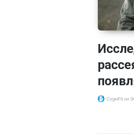
Иссле
рассе
появля
CogniFit
on
0