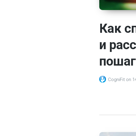
Как с
и рас
пошаг
CogniFit
on
1