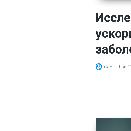
Иссле
ускор
забол
CogniFit
on
1