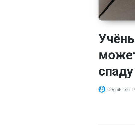
Учёны
может
спаду
CogniFit
on
1