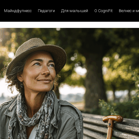
Майндфулнесс
Педагоги
Для малышей
О CogniFit
Велнес и 