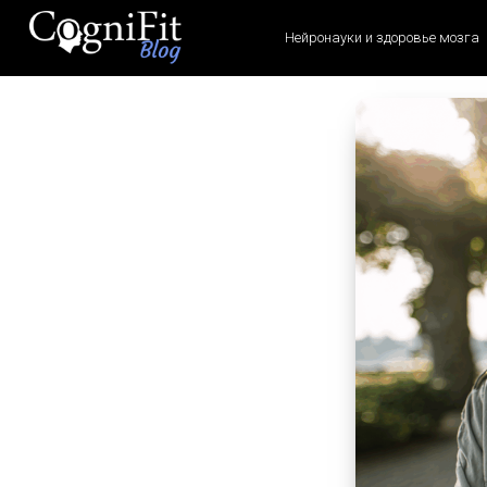
Нейронауки и здоровье мозга
CogniFit
Blog: Brain
Health
News
Brain Training, Mental
Health, and Wellness