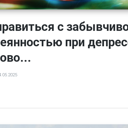
правиться с забывчив
сеянностью при депрес
ово...
4.05.2025