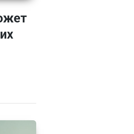
ожет
ких