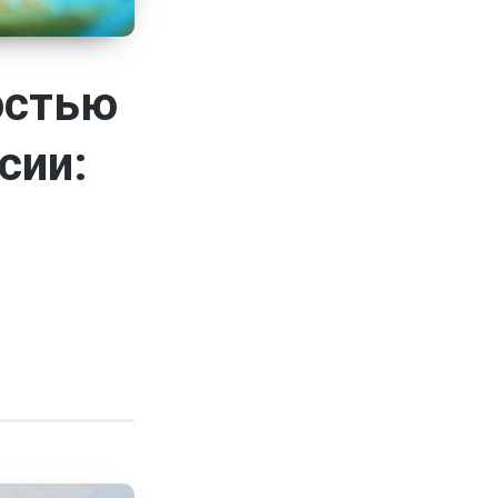
остью
сии: