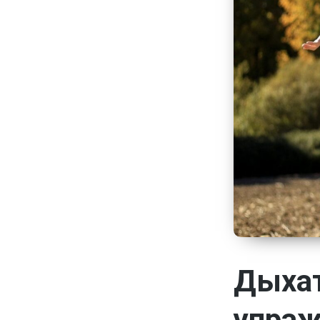
Дыхат
упраж