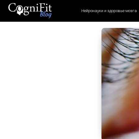
Нейронауки и здоровье мозга
CogniFit
Blog: Brain
Health
News
Brain Training, Mental
Health, and Wellness