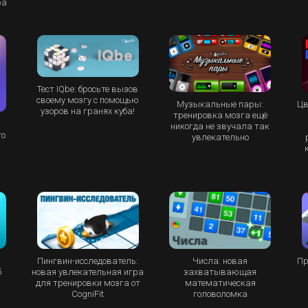
ра
Тест IQbe: бросьте вызов
своему мозгу с помощью
Музыкальные пары:
Цв
узоров на гранях куба!
тренировка мозга ещё
никогда не звучала так
то
увлекательно
Пингвин-исследователь:
Числа: новая
Пр
б
новая увлекательная игра
захватывающая
для тренировки мозга от
математическая
CogniFit
головоломка