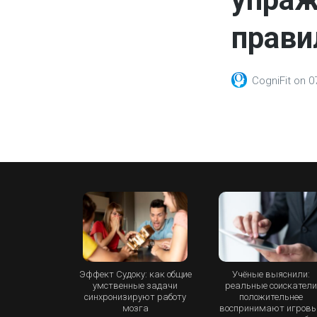
прави
CogniFit
on
0
Эффект Судоку: как общие
Учёные выяснили:
умственные задачи
реальные соискател
синхронизируют работу
положительнее
мозга
воспринимают игров