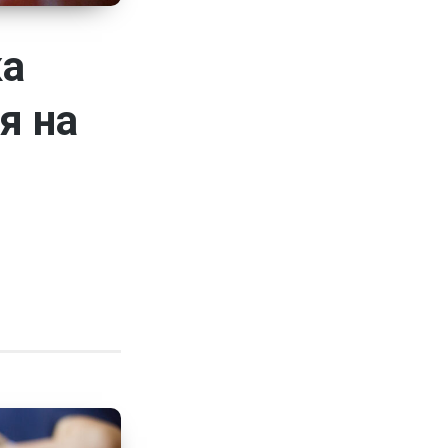
ка
я на