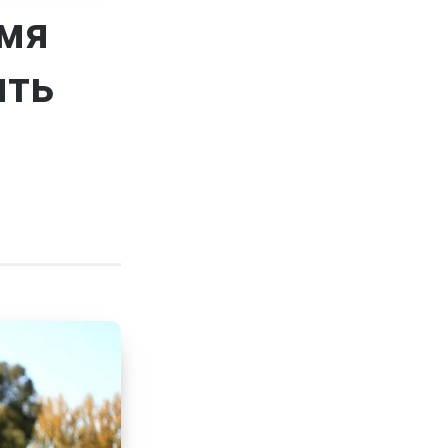
емя
ять