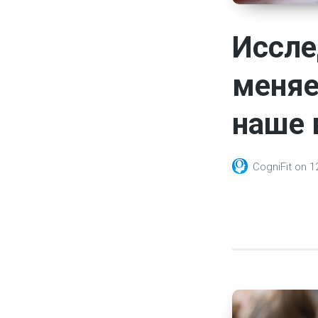
Иссле
меняе
наше 
CogniFit
on
1