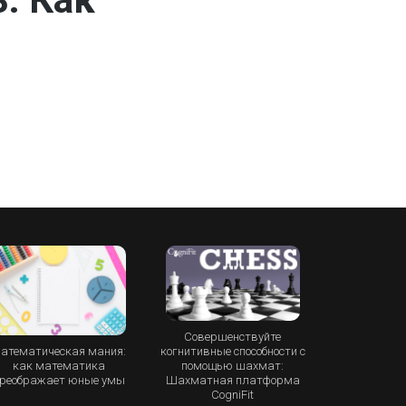
Совершенствуйте
атематическая мания:
когнитивные способности с
как математика
помощью шахмат:
реображает юные умы
Шахматная платформа
CogniFit