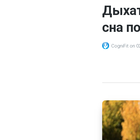
Дыхат
сна п
CogniFit
on
0