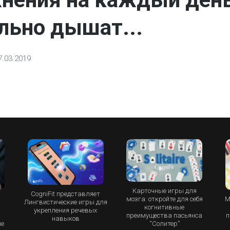
льно дышат...
7.03.2019
Карточные игры для
CogniFit представляет
М
мозга: откройте для себя
Лингвистические игры для
и
когнитивные
укрепления речевых
п
преимущества пасьянса
навыков
ые
“Cолитер”