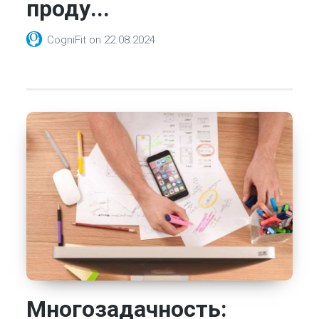
проду...
CogniFit
on
22.08.2024
Многозадачность: