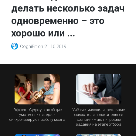
делать несколько задач
одновременно – это
хорошо или ...
CogniFit
on
21.10.2019
Эффект Судоку: как общие
Учёные выяснили: реальные
умственные задачи
соискатели положительнее
синхронизируют работу мозга
воспринимают игровые
задания на этапе отбора