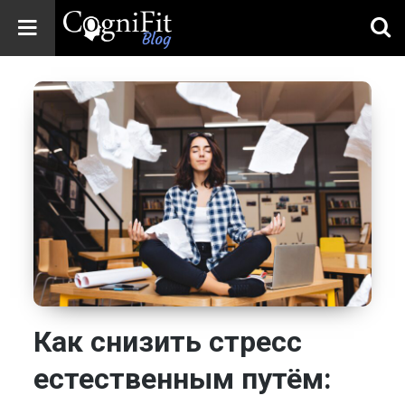
CogniFit
Blog: Brain
Health
News
Brain Training,
Mental Health, and
Wellness
Как снизить стресс
естественным путём: