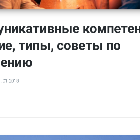
никативные компетен
ие, типы, советы по
шению
1.01.2018