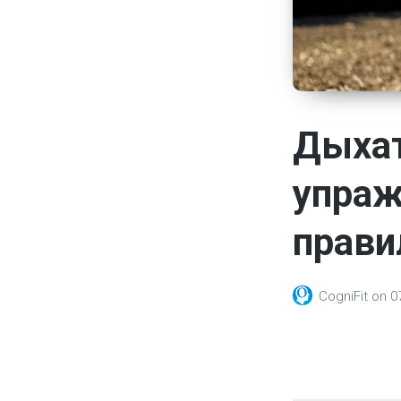
Дыхат
упраж
прави
CogniFit
on
0