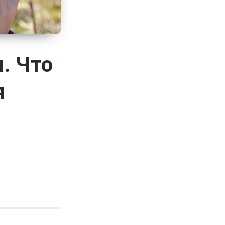
м. Что
я