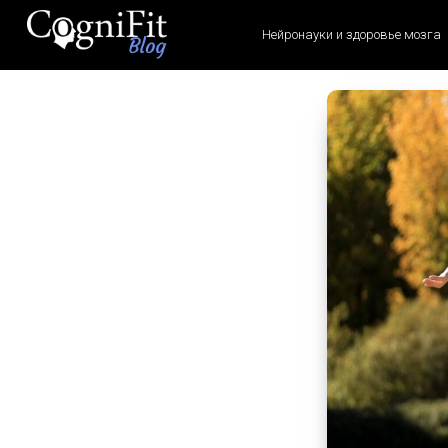
Нейронауки и здоровье мозга
CogniFit
Blog: Brain
Health
News
Brain Training, Mental
Health, and Wellness