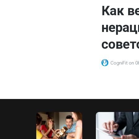
Как в
нерац
совет
CogniFit
on
0