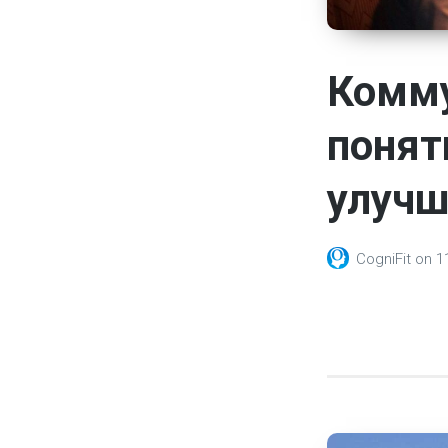
Комму
понят
улуч
CogniFit
on
1