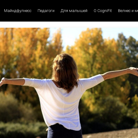
Майндфулнесс
Педагоги
Для малышей
О CogniFit
Велнес и 