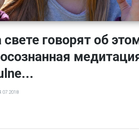
а свете говорят об это
 осознанная медитаци
lne...
4.07.2018