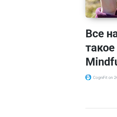
Все н
такое
Mindfu
CogniFit
on
2