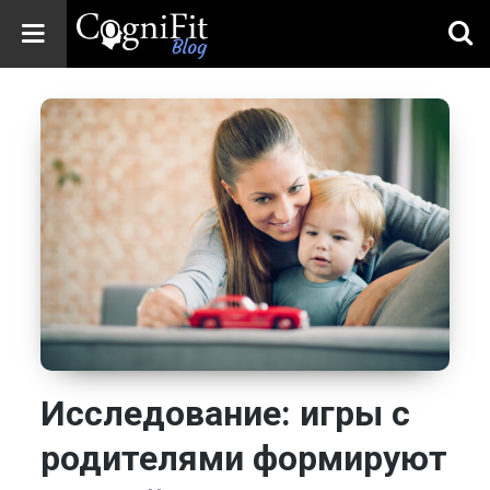
CogniFit
Blog: Brain
Health
News
Brain Training,
Mental Health, and
Wellness
Исследование: игры с
родителями формируют