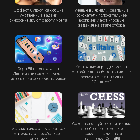
Эффект Судоку: как общие
Учёные выяснили: реальные
умственные задачи
соискатели положительнее
синхронизируют работу мозга
воспринимают игровые
задания на этапе отбора
Карточные игры для мозга:
CogniFit представляет
откройте для себя когнитивные
Лингвистические игры для
преимущества пасьянса
укрепления речевых навыков
“Cолитер”
Совершенствуйте когнитивные
Математическая мания: как
способности с помощью
математика преображает
шахмат: Шахматная
юные умы
платформа CogniFit