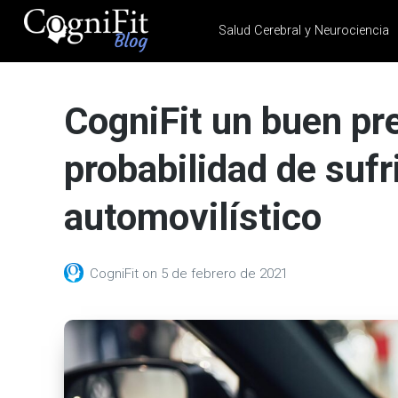
Salud Cerebral y Neurociencia
CogniFit
Blog: Brain
CogniFit un buen pre
Health
News
probabilidad de sufr
Brain Training, Mental
Health, and Wellness
automovilístico
CogniFit
on
5 de febrero de 2021