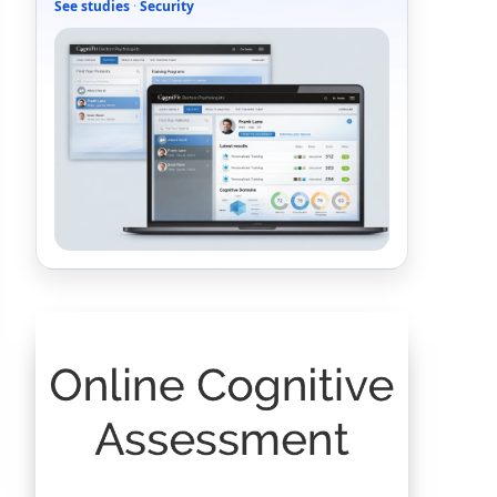
See studies
·
Security