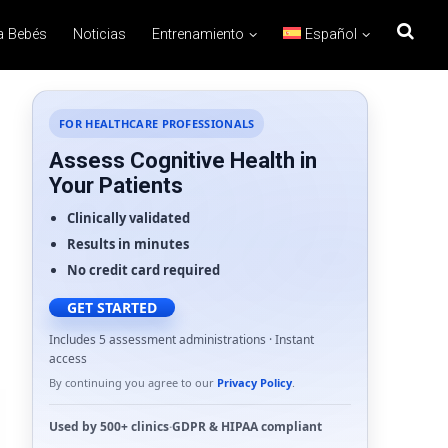
a Bebés
Noticias
Entrenamiento
Español
FOR HEALTHCARE PROFESSIONALS
Assess Cognitive Health in
Your Patients
Clinically validated
Results in minutes
No credit card required
GET STARTED
Includes 5 assessment administrations · Instant
access
By continuing you agree to our
Privacy Policy
.
Used by
500+ clinics
·
GDPR
&
HIPAA
compliant