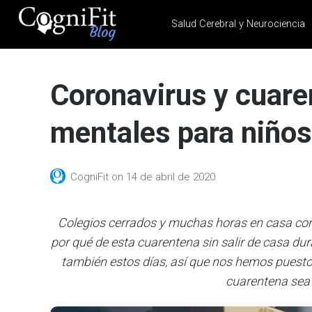
Salud Cerebral y Neurociencia
CogniFit
Blog: Brain
Coronavirus y cuar
Health
News
mentales para niño
Brain Training, Mental
Health, and Wellness
CogniFit
on
14 de abril de 2020
Colegios cerrados y muchas horas en casa con
por qué de esta cuarentena sin salir de casa d
también estos días, así que nos hemos puesto
cuarentena sea