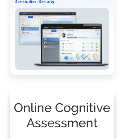
See studies
·
Security