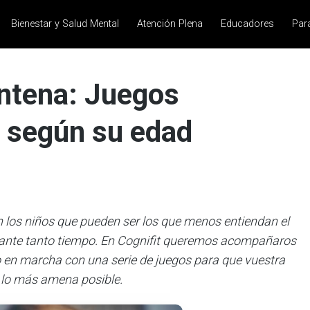
Bienestar y Salud Mental
Atención Plena
Educadores
Par
entena: Juegos
s según su edad
 los niños que pueden ser los que menos entiendan el
urante tanto tiempo. En Cognifit queremos acompañaros
 en marcha con una serie de juegos para que vuestra
 lo más amena posible.