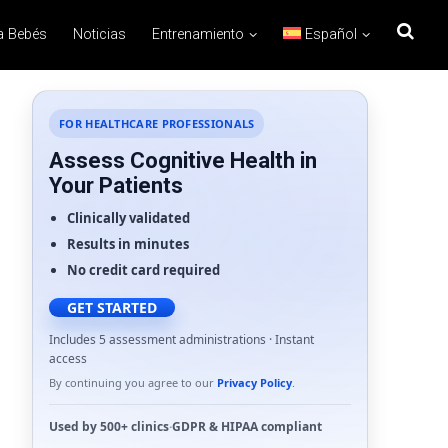
a Bebés
Noticias
Entrenamiento
Español
FOR HEALTHCARE PROFESSIONALS
Assess Cognitive Health in
Your Patients
Clinically validated
Results in minutes
No credit card required
GET STARTED
Includes 5 assessment administrations · Instant
access
By continuing you agree to our
Privacy Policy
.
Used by
500+ clinics
·
GDPR
&
HIPAA
compliant