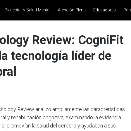
Bienestar y Salud Mental
Atención Plena
Educadores
Par
ology Review: CogniFit
a tecnología líder de
ral
hology Review analizó ampliamente las características
l y rehabilitación cognitiva, examinando la evidencia
 si promovían la salud del cerebro y ayudaban a sus