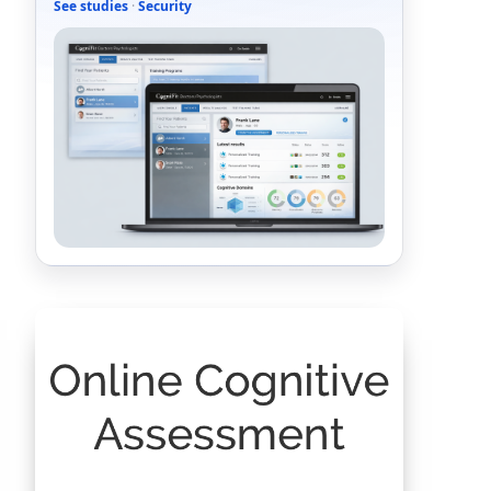
See studies
·
Security