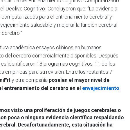
ia Clínica del Entrenamiento Cognitivo Computarizado
l Declive Cognitivo- Concluyeron que: “La evidencia
 computarizados para el entrenamiento cerebral y
nvejecimiento saludable y mejorar la función cerebral
 cerebro.”
ratura académica ensayos clínicos en humanos
to del cerebro comercialmente disponibles. Después
res identificaron 18 programas cognitivos, 11 de los
s empíricas para su revisión. Entre los restantes 7
niFit
y otra compañía
poseían el mayor nivel de
l entrenamiento del cerebro en el
envejecimiento
mos visto una proliferación de juegos cerebrales o
on poca o ninguna evidencia científica respaldando
erebral. Desafortunadamente, esta situación ha