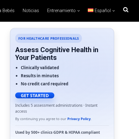
a Bebés
Noticias
Entrenamiento
Español
FOR HEALTHCARE PROFESSIONALS
Assess Cognitive Health in
Your Patients
Clinically validated
Results in minutes
No credit card required
GET STARTED
Includes 5 assessment administrations · Instant
access
By continuing you agree to our
Privacy Policy
.
Used by
500+ clinics
·
GDPR
&
HIPAA
compliant