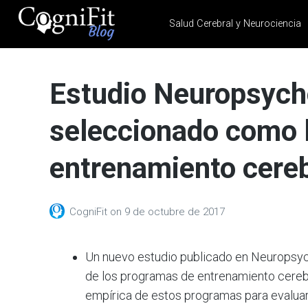
Salud Cerebral y Neurociencia
CogniFit
Blog: Brain
Estudio Neuropsych
Health
News
seleccionado como l
Brain Training, Mental
Health, and Wellness
entrenamiento cereb
CogniFit
on
9 de octubre de 2017
Un nuevo estudio publicado en Neuropsyc
de los programas de entrenamiento cerebra
empírica de estos programas para evaluar