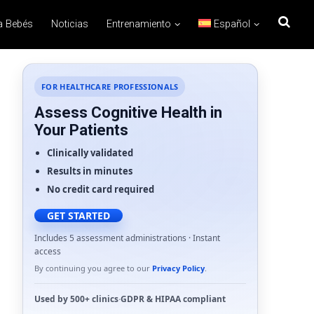
a Bebés
Noticias
Entrenamiento
Español
FOR HEALTHCARE PROFESSIONALS
Assess Cognitive Health in
Your Patients
Clinically validated
Results in minutes
No credit card required
GET STARTED
Includes 5 assessment administrations · Instant
access
By continuing you agree to our
Privacy Policy
.
Used by
500+ clinics
·
GDPR
&
HIPAA
compliant