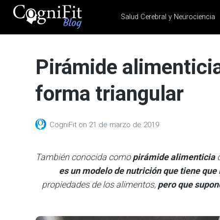
Salud Cerebral y Neurociencia
CogniFit
Blog: Brain
Pirámide alimenticia
Health
News
forma triangular
Brain Training, Mental
Health, and Wellness
CogniFit
on
21 de marzo de 2019
También conocida como
pirámide alimenticia
es un modelo de nutrición que tiene que 
propiedades de los alimentos,
pero que supon