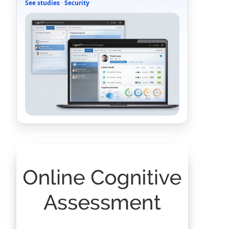
See studies
·
Security