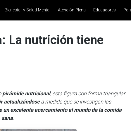
Bienestar y Salud Mental
Atención Plena
Educadores
Par
: La nutrición tiene
o
pirámide nutricional
, esta figura con forma triangular
ir actualizándose
a medida que se investigan las
e un excelente acercamiento al mundo de la comida
sana
.