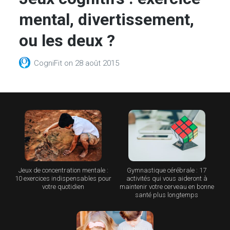
mental, divertissement,
ou les deux ?
CogniFit
on
28 août 2015
Jeux de concentration mentale :
Gymnastique cérébrale : 17
10 exercices indispensables pour
activités qui vous aideront à
votre quotidien
maintenir votre cerveau en bonne
santé plus longtemps