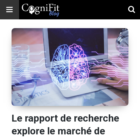
CogniFit
Blog: Brain
Health
News
Brain Training,
Mental Health, and
Wellness
Le rapport de recherche
explore le marché de