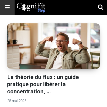
CogniFit
Blog: Brain
Health
News
Brain Training,
Mental Health, and
Wellness
La théorie du flux : un guide
pratique pour libérer la
concentration, ...
28 mai 2025