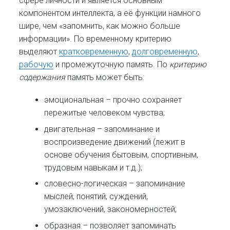
сфере личности и является основным
компонентом интеллекта, а её функции намного
шире, чем «запомнить, как можно больше
информации». По временному критерию
выделяют
кратковременную
,
долговременную
,
рабочую
и промежуточную память. По
критерию
содержания
память может быть:
эмоциональная – прочно сохраняет
пережитые человеком чувства;
двигательная – запоминание и
воспроизведение движений (лежит в
основе обучения бытовым, спортивным,
трудовым навыкам и т.д.);
словесно-логическая – запоминание
мыслей, понятий, суждений,
умозаключений, закономерностей;
образная – позволяет запоминать