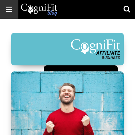
CogniFit
Blog: Brain
Health
News
Brain Training,
Mental Health, and
Wellness
Зарегистрироваться