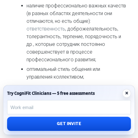
наличие профессионально важных качеств
(в разных областях деятельности они
отличаются, но есть общие):
ответственность
, доброжелательность,
толерантность, терпение, порядочность и
др., которые сотрудник постоянно
совершенствует в процессе
профессионального развития;
оптимальный стиль общения или
управления коллективом;
творческая направленность специалиста.
×
Try CogniFit Clinicians — 5 free assessments
Профессиональное мастерство невозможно
приобрести вместе с документом/сертификатом,
подтверждающим образование. Это путь
непрерывного развития и совершенствования
GET INVITE
личности, не имеющий конечной точки.