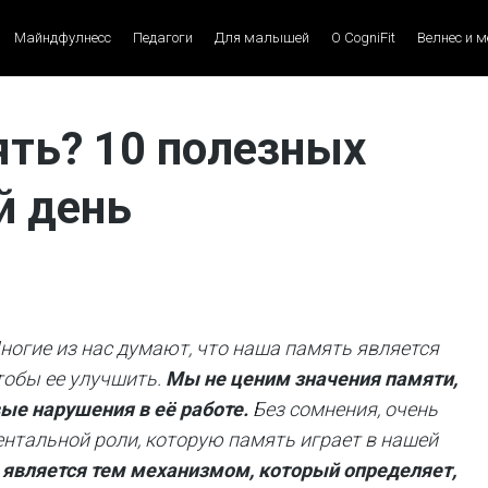
Майндфулнесс
Педагоги
Для малышей
О CogniFit
Велнес и 
ять? 10 полезных
й день
ногие из нас думают, что наша память является
тобы ее улучшить.
Мы не ценим значения памяти,
ые нарушения в её работе.
Без сомнения, очень
ентальной роли, которую память играет в нашей
является тем механизмом, который определяет,