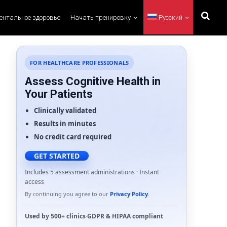
ментальное здоровье
Начать тренировку
Русский
FOR HEALTHCARE PROFESSIONALS
Assess Cognitive Health in
Your Patients
Clinically validated
Results in minutes
No credit card required
GET STARTED
Includes 5 assessment administrations · Instant
access
By continuing you agree to our
Privacy Policy
.
Used by
500+ clinics
·
GDPR
&
HIPAA
compliant