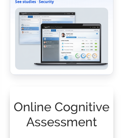
See studies
·
Security