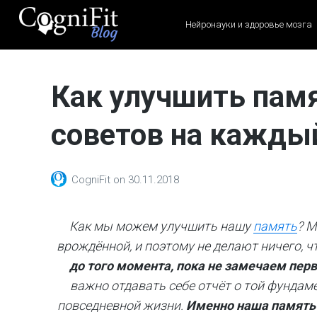
Нейронауки и здоровье мозга
CogniFit
Blog: Brain
Как улучшить пам
Health
News
советов на кажды
Brain Training, Mental
Health, and Wellness
CogniFit
on
30.11.2018
Как мы можем улучшить нашу
память
? М
врождённой, и поэтому не делают ничего, ч
до того момента, пока не замечаем перв
важно отдавать себе отчёт о той фундам
повседневной жизни.
Именно наша память 