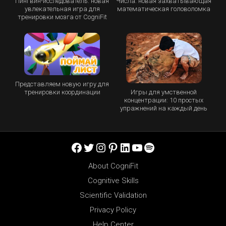
Пингвин-исследователь: новая
Числа: новая захватывающая
увлекательная игра для
математическая головоломка
тренировки мозга от CogniFit
Представляем новую игру для
Игры для умственной
тренировки координации
концентрации: 10 простых
упражнений на каждый день
Facebook
Twitter
Instagram
Pinterest
LinkedIn
YouTube
Spotify
About CogniFit
Cognitive Skills
Scientific Validation
Privacy Policy
Help Center