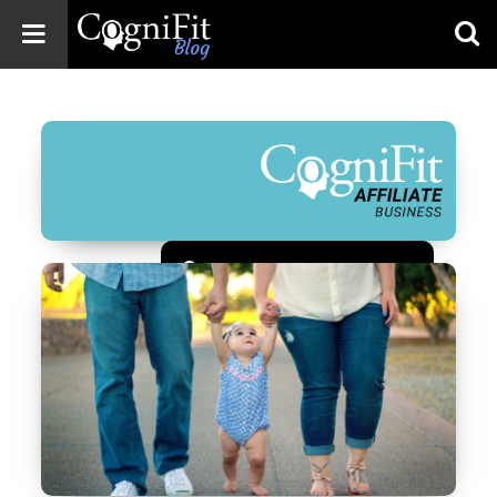
CogniFit
Blog: Brain
Health
News
Brain Training,
Mental Health, and
Wellness
Зарегистрироваться