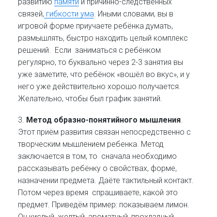
развитию
памяти
и причинно-следственных
связей,
гибкости ума
. Иными словами, вы в
игровой форме приучаете ребёнка думать,
размышлять, быстро находить целый комплекс
решений.
Если заниматься с ребёнком
регулярно, то буквально через 2-3 занятия вы
уже заметите, что ребёнок «вошёл во вкус», и у
него уже действительно хорошо получается.
Желательно, чтобы был график занятий.
3.
Метод образно-понятийного мышления
.
Этот приём развития связан непосредственно с
творческим мышлением ребенка. Метод
заключается в том, то сначала необходимо
рассказывать ребёнку о свойствах, форме,
назначении предмета. Даёте тактильный контакт.
Потом через время спрашиваете, какой это
предмет. Приведём пример: показываем лимон.
Он кислый, желтый, ароматный, прохладный,