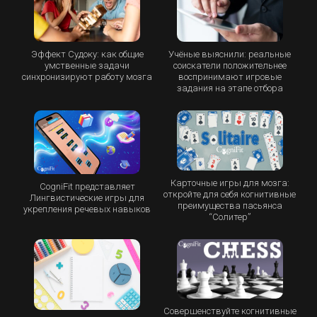
Эффект Судоку: как общие
Учёные выяснили: реальные
умственные задачи
соискатели положительнее
синхронизируют работу мозга
воспринимают игровые
задания на этапе отбора
Карточные игры для мозга:
CogniFit представляет
откройте для себя когнитивные
Лингвистические игры для
преимущества пасьянса
укрепления речевых навыков
“Cолитер”
Совершенствуйте когнитивные