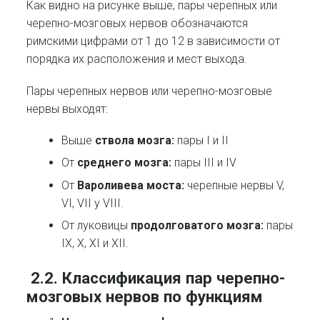
Как видно на рисунке выше, пары черепных или
черепно-мозговых нервов обозначаются
римскими цифрами от 1 до 12 в зависимости от
порядка их расположения и мест выхода.
Пары черепных нервов или черепно-мозговые
нервы выходят:
Выше
ствола мозга:
пары I и II
От
среднего мозга:
пары III и IV
От
Вароливева моста:
черепные нервы V,
VI, VII y VIII.
От луковицы
продолговатого мозга:
пары
IX, X, XI и XII.
2.2. Классификация пар черепно-
мозговых нервов по функциям