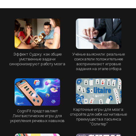
Эффект Судоку: как общие
Учёные выяснили: реальные
умственные задачи
соискатели положительнее
синхронизируют работу мозга
воспринимают игровые
задания на этапе отбора
Карточные игры для мозга:
CogniFit представляет
откройте для себя когнитивные
Лингвистические игры для
преимущества пасьянса
укрепления речевых навыков
“Cолитер”