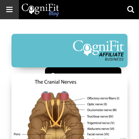
CogniFit
Blog: Brain
Health
News
Brain Training,
Mental Health, and
Wellness
Зарегистрироваться