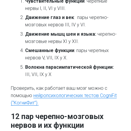
Чувствительные функции
: черепные
нервы I, II, VI y VIII.
Движение глаз и век
: пары черепно-
мозговых нервов III, IV y VI.
Движение мышц шеи и языка:
черепно-
мозговые нервы XI y XII.
Смешанные функции
: пары черепных
нервов V, VII, IX y X.
Волокна парасимпатической функции:
III, VII, IX y X
Проверить, как работает ваш мозг можно с
помощью
нейропсихологических тестов CogniFit
(“КогниФит”).
12 пар черепно-мозговых
нервов и их функции