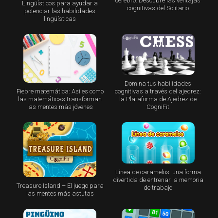
cerebro: Descubre las ventajas
Lingüísticos para ayudar a
cognitivas del Solitario
potenciar las habilidades
lingüísticas
Domina tus habilidades
Fiebre matemática: Así es como
cognitivas a través del ajedrez:
las matemáticas transforman
la Plataforma de Ajedrez de
las mentes más jóvenes
CogniFit
Línea de caramelos: una forma
divertida de entrenar la memoria
Treasure Island – El juego para
de trabajo
las mentes más astutas