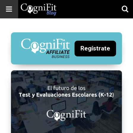
CogniFit
Blog: Brain
Health
News
Regístrate
Brain Training,
Mental Health, and
Wellness