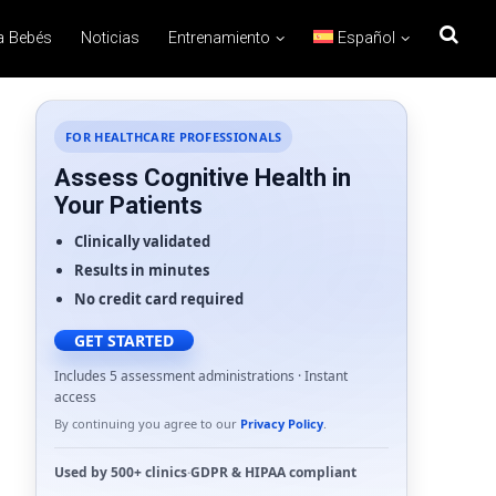
a Bebés
Noticias
Entrenamiento
Español
FOR HEALTHCARE PROFESSIONALS
Assess Cognitive Health in
Your Patients
Clinically validated
Results in minutes
No credit card required
GET STARTED
Includes 5 assessment administrations · Instant
access
By continuing you agree to our
Privacy Policy
.
Used by
500+ clinics
·
GDPR
&
HIPAA
compliant