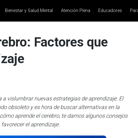
Bienestar y Salud Mental
Atención Plena
Educadores
Par
ebro: Factores que
izaje
 a vislumbrar nuevas estrategias de aprendizaje. El
o obsoleto y es hora de buscar alternativas en la
 cómo aprende el cerebro, te damos algunos consejos
favorecer el aprendizaje.