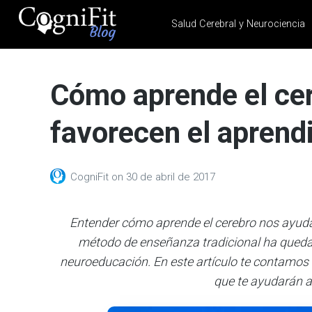
Salud Cerebral y Neurociencia
CogniFit
Blog: Brain
Cómo aprende el cer
Health
News
favorecen el aprend
Brain Training, Mental
Health, and Wellness
CogniFit
on
30 de abril de 2017
Entender cómo aprende el cerebro
nos ayuda
método de enseñanza tradicional ha quedad
neuroeducación. En este artículo te contamos
que te ayudarán a 