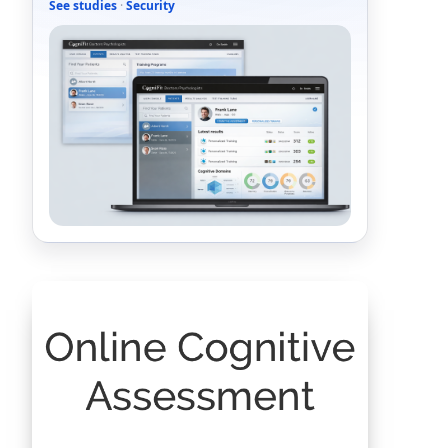
See studies
·
Security