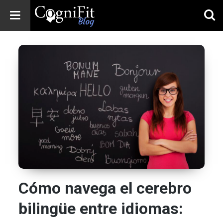
CogniFit
Blog: Brain
Health
News
Brain Training,
Mental Health, and
Wellness
Cómo navega el cerebro
bilingüe entre idiomas: