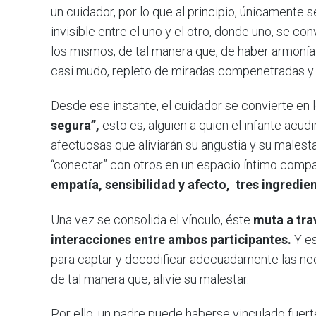
un cuidador, por lo que al principio, únicamente se
invisible entre el uno y el otro, donde uno, se co
los mismos, de tal manera que, de haber armonía 
casi mudo, repleto de miradas compenetradas y
Desde ese instante, el cuidador se convierte en 
segura”,
esto es, alguien a quien el infante acu
afectuosas que aliviarán su angustia y su malest
“conectar” con otros en un espacio íntimo compa
empatía, sensibilidad y afecto, tres ingredie
Una vez se consolida el vínculo, éste
muta a trav
interacciones entre ambos participantes.
Y es
para captar y decodificar adecuadamente las nec
de tal manera que, alivie su malestar.
Por ello, un padre puede haberse vinculado fuerte