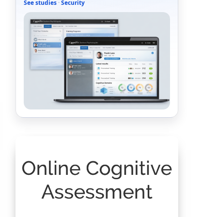
See studies
·
Security