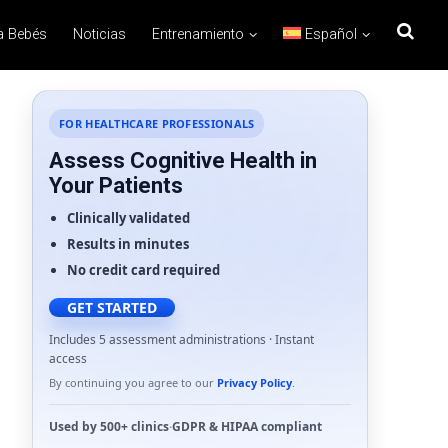
a Bebés
Noticias
Entrenamiento
Español
FOR HEALTHCARE PROFESSIONALS
Assess Cognitive Health in
Your Patients
Clinically validated
Results in minutes
No credit card required
GET STARTED
Includes 5 assessment administrations · Instant
access
By continuing you agree to our
Privacy Policy
.
Used by
500+ clinics
·
GDPR
&
HIPAA
compliant