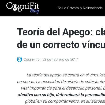
Salud Cerebral y Neurociencia
CogniFit
Blog: Brain
Teoría del Apego: cl
Health
News
de un correcto víncu
Brain Training, Mental
Health, and Wellness
CogniFit
on
23 de febrero de 2017
La teoría del apego se centra en el vínculo 
personas. La necesidad de niño/a de estar junto 
vital importancia para el desarrollo personal.
L
afectivo con su hijo, determinará la personalid
global en su comportamiento, en su autoest