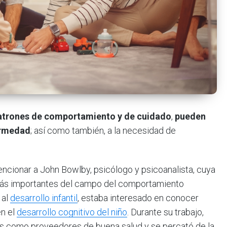
atrones de comportamiento y de cuidado
,
pueden
fermedad
; así como también, a la necesidad de
encionar a John Bowlby, psicólogo y psicoanalista, cuya
s más importantes del campo del comportamiento
 al
desarrollo infantil
, estaba interesado en conocer
en el
desarrollo cognitivo del niño
. Durante su trabajo,
os como proveedores de buena salud y se percató de la