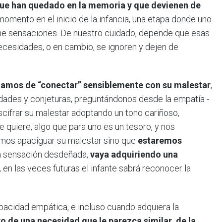
que han quedado en la memoria y que devienen de
mento en el inicio de la infancia, una etapa donde uno
ene sensaciones. De nuestro cuidado, depende que esas
esidades, o en cambio, se ignoren y dejen de
atamos de “conectar” sensiblemente con su malestar
,
dades y conjeturas, preguntándonos desde la empatía -
scifrar su malestar adoptando un tono cariñoso,
 quiere, algo que para uno es un tesoro, y nos
emos apaciguar su malestar sino que
estaremos
sa sensación desdeñada,
vaya adquiriendo una
, en las veces futuras el infante sabrá reconocer la
apacidad empática, e incluso cuando adquiera la
o de una necesidad que le parezca similar, de la