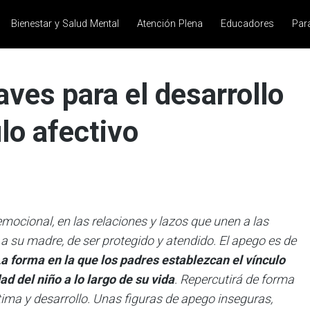
Bienestar y Salud Mental
Atención Plena
Educadores
Par
aves para el desarrollo
lo afectivo
emocional, en las relaciones y lazos que unen a las
a su madre, de ser protegido y atendido. El apego es de
a forma en la que los padres establezcan el vínculo
ad del niño a lo largo de su vida
. Repercutirá de forma
ima y desarrollo. Unas figuras de apego inseguras,