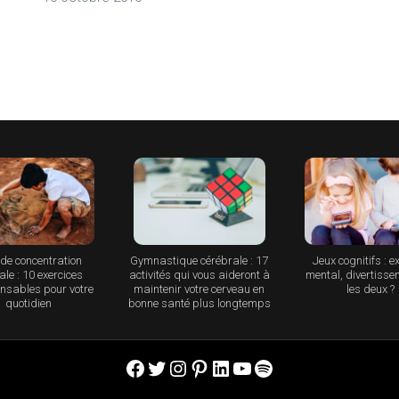
de concentration
Gymnastique cérébrale : 17
Jeux cognitifs : e
le : 10 exercices
activités qui vous aideront à
mental, divertisse
nsables pour votre
maintenir votre cerveau en
les deux ?
quotidien
bonne santé plus longtemps
Facebook
Twitter
Instagram
Pinterest
LinkedIn
YouTube
Spotify