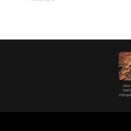
Jeux 
menta
indispe