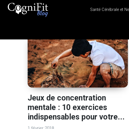
Santé Cérébrale et N
CogniFit
Blog: Brain
Health
News
Brain Training, Mental
Health, and Wellness
Jeux de concentration
mentale : 10 exercices
indispensables pour votre...
1 février 2018