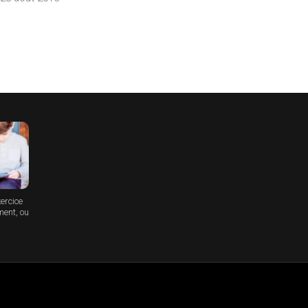
xercice
ment, ou