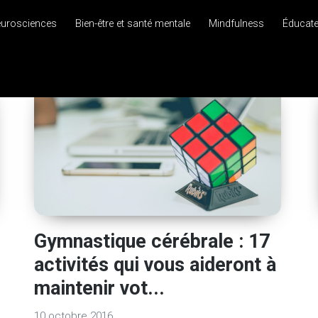
eurosciences
Bien-être et santé mentale
Mindfulness
Éducat
Gymnastique cérébrale : 17
activités qui vous aideront à
maintenir vot...
10 octobre 2016