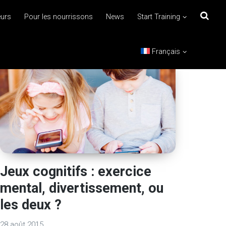
eurs
Pour les nourrissons
News
Start Training
Français
Jeux cognitifs : exercice
mental, divertissement, ou
les deux ?
28 août 2015