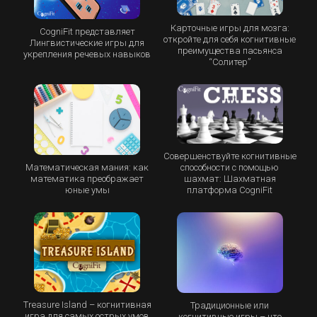
Карточные игры для мозга:
CogniFit представляет
откройте для себя когнитивные
Лингвистические игры для
преимущества пасьянса
укрепления речевых навыков
“Cолитер”
Совершенствуйте когнитивные
Математическая мания: как
способности с помощью
математика преображает
шахмат: Шахматная
юные умы
платформа CogniFit
Treasure Island – когнитивная
Традиционные или
игра для самых острых умов
когнитивные игры – что