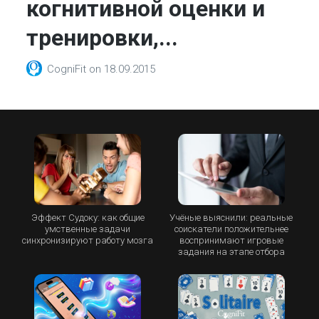
когнитивной оценки и
тренировки,...
CogniFit
on
18.09.2015
Эффект Судоку: как общие
Учёные выяснили: реальные
умственные задачи
соискатели положительнее
синхронизируют работу мозга
воспринимают игровые
задания на этапе отбора