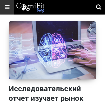
CogniFit
Blog: Brain
Health
News
Brain Training,
Mental Health, and
Wellness
Исследовательский
отчет изучает рынок