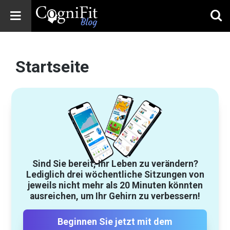
CogniFit
Blog: Brain
Startseite
Health
News
Brain Training,
Mental Health, and
Wellness
Sind Sie bereit, Ihr Leben zu verändern?
Lediglich drei wöchentliche Sitzungen von
jeweils nicht mehr als 20 Minuten könnten
ausreichen, um Ihr Gehirn zu verbessern!
Beginnen Sie jetzt mit dem