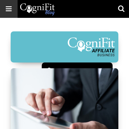
CogniFit
Blog: Brain
Health
News
Brain Training,
Mental Health, and
Wellness
Зарегистрироваться