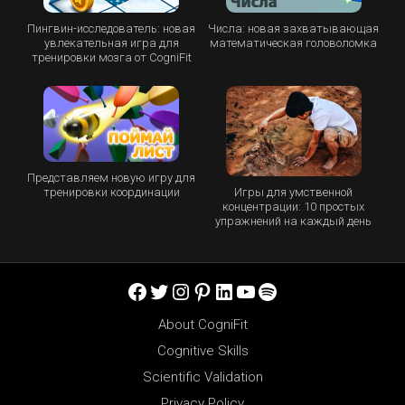
Пингвин-исследователь: новая
Числа: новая захватывающая
увлекательная игра для
математическая головоломка
тренировки мозга от CogniFit
Представляем новую игру для
Игры для умственной
тренировки координации
концентрации: 10 простых
упражнений на каждый день
Facebook
Twitter
Instagram
Pinterest
LinkedIn
YouTube
Spotify
About CogniFit
Cognitive Skills
Scientific Validation
Privacy Policy