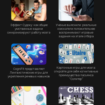
Эффект Судоку: как общие
Учёные выяснили: реальные
умственные задачи
соискатели положительнее
синхронизируют работу мозга
воспринимают игровые
задания на этапе отбора
Карточные игры для мозга:
CogniFit представляет
откройте для себя когнитивные
Лингвистические игры для
преимущества пасьянса
укрепления речевых навыков
“Cолитер”