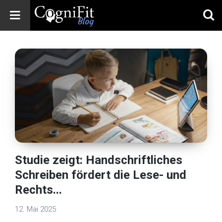
CogniFit
Blog: Brain
Health
News
Brain Training,
Mental Health, and
Wellness
Studie zeigt: Handschriftliches
Schreiben fördert die Lese- und
Rechts...
12. Mai 2025