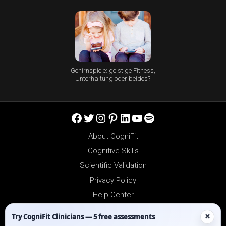
Gehirnspiele: geistige Fitness,
Unterhaltung oder beides?
Facebook
Twitter
Instagram
Pinterest
LinkedIn
YouTube
Spotify
About CogniFit
Cognitive Skills
Scientific Validation
Privacy Policy
Help Center
Reseller Platform
×
Try CogniFit Clinicians — 5 free assessments
Affiliates