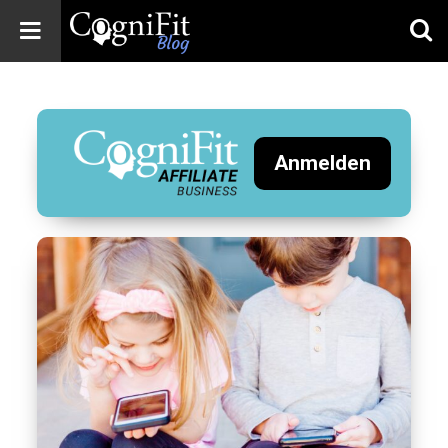
CogniFit
Blog: Brain
Health
News
Anmelden
Brain Training,
Mental Health, and
Wellness