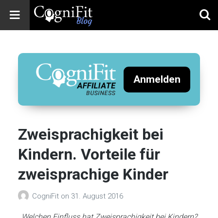
CogniFit
Blog: Brain
Health
News
Anmelden
Brain Training,
Mental Health, and
Wellness
Zweisprachigkeit bei
Kindern. Vorteile für
zweisprachige Kinder
CogniFit
on
31. August 2016
Welchen Einfluss hat Zweisprachigkeit bei Kindern?