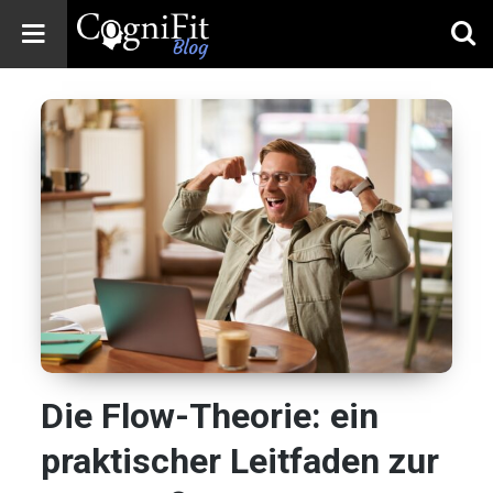
CogniFit
Blog: Brain
Health
News
Brain Training,
Mental Health, and
Wellness
Die Flow-Theorie: ein
praktischer Leitfaden zur